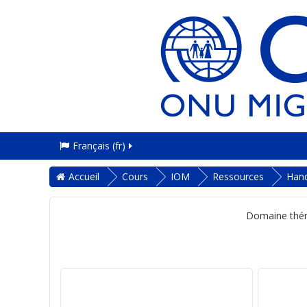
Français ‎(fr)‎
Accueil
Cours
IOM
Ressources
Han
Domaine thé