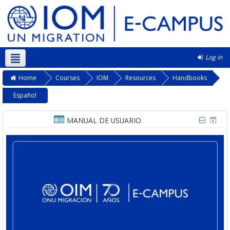
Log in
English ‎(en)‎
Home
Courses
IOM
Resources
Handbooks
Español
MANUAL DE USUARIO