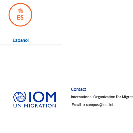
Español
Contact
International Organization for Migra
Email: e-campus@iom.int