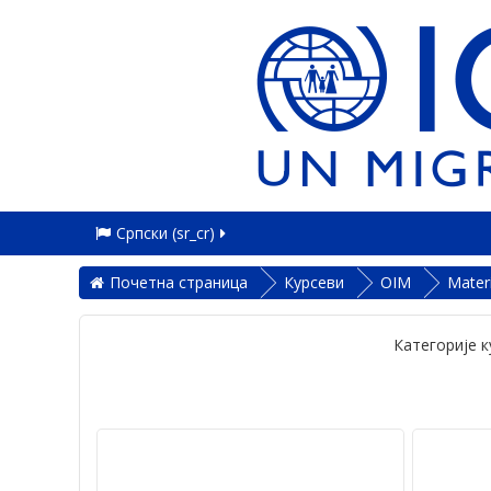
Српски ‎(sr_cr)‎
Почетна страница
Курсеви
OIM
Mater
Категорије к