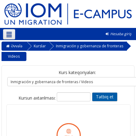
Hesaba giriş
Azərbaycanca ‎(az)‎
Əvvələ
Kurslar
Inmigración y gobernanza de fronteras
Videos
Kurs kateqoriyaları:
Kursun axtarılması: