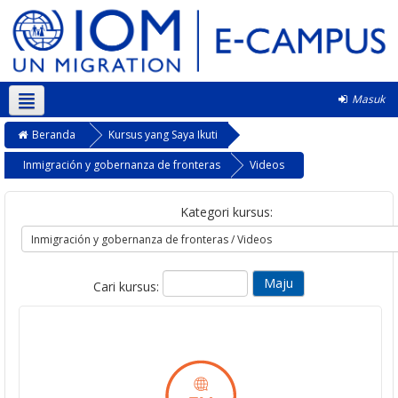
Masuk
Bahasa Indonesia ‎(id)‎
Beranda
Kursus yang Saya Ikuti
Inmigración y gobernanza de fronteras
Videos
Kategori kursus:
Cari kursus: