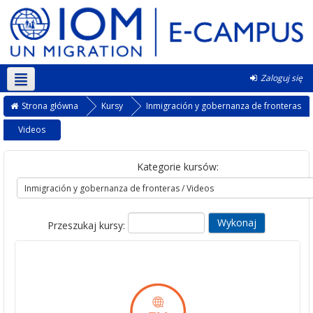
Zaloguj się
Polski ‎(pl)‎
Strona główna
Kursy
Inmigración y gobernanza de fronteras
Videos
Kategorie kursów:
Przeszukaj kursy: