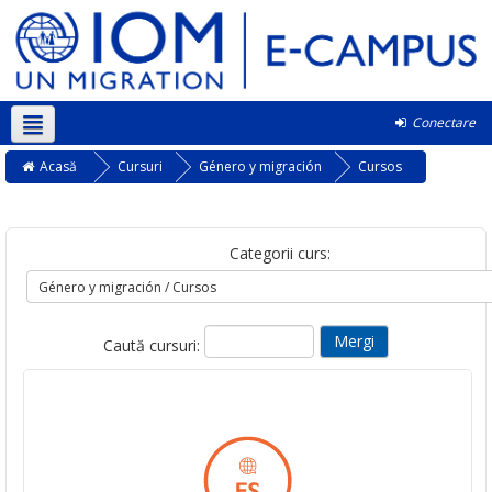
Conectare
Română ‎(ro)‎
Acasă
Cursuri
Género y migración
Cursos
Categorii curs:
Caută cursuri: