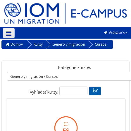
Prihlásiť sa
Slovenčina ‎(sk)‎
Domov
Kurzy
Género y migración
Cursos
Kategórie kurzov:
Vyhľadať kurzy: