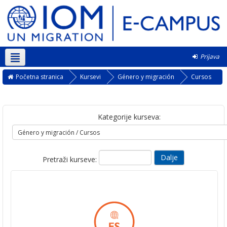
Prijava
Srpski ‎(sr_lt)‎
Početna stranica
Kursevi
Género y migración
Cursos
Kategorije kurseva:
Pretraži kurseve: