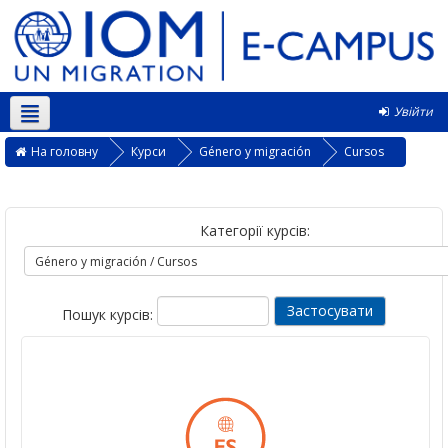
Увійти
Українська ‎(uk)‎
На головну
Курси
Género y migración
Cursos
Категорії курсів:
Пошук курсів: