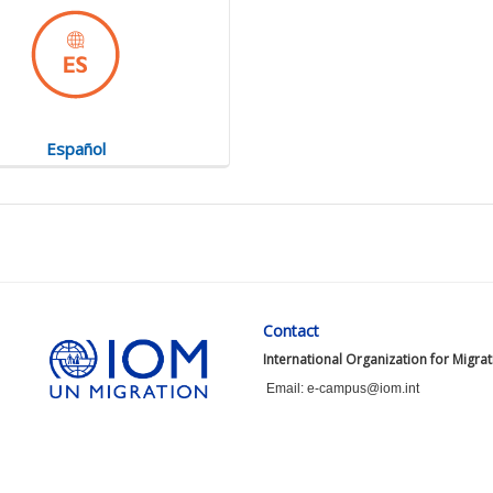
Español
Contact
International Organization for Migra
Email: e-campus@iom.int