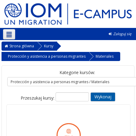
Zaloguj się
Polski ‎(pl)‎
Strona główna
Kursy
Protección y asistencia a personas migrantes
Materiales
Kategorie kursów:
Przeszukaj kursy: