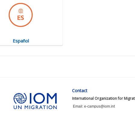
Español
Contact
International Organization for Migra
Email: e-campus@iom.int