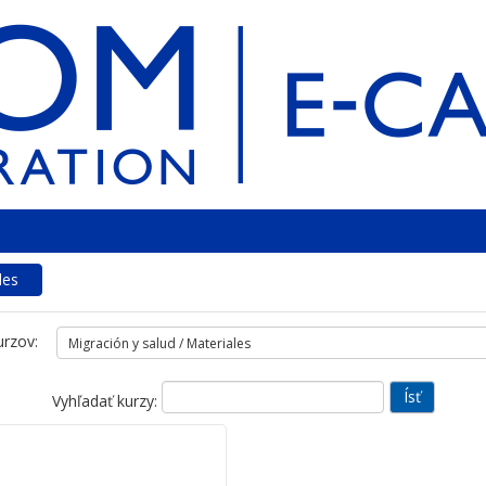
les
urzov:
Vyhľadať kurzy: