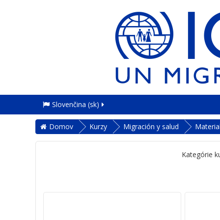
Slovenčina ‎(sk)‎
Domov
Kurzy
Migración y salud
Materia
Kategórie k