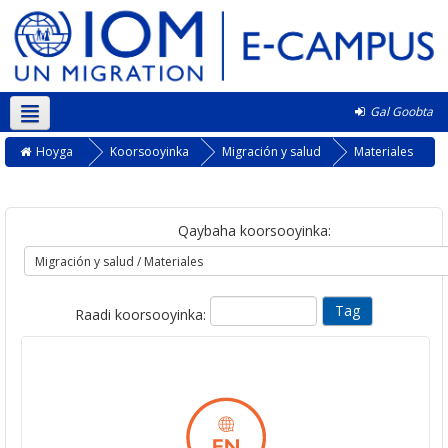
Gal Goobta
Soomaali ‎(so)‎
Hoyga
Koorsooyinka
Migración y salud
Materiales
Qaybaha koorsooyinka:
Raadi koorsooyinka: