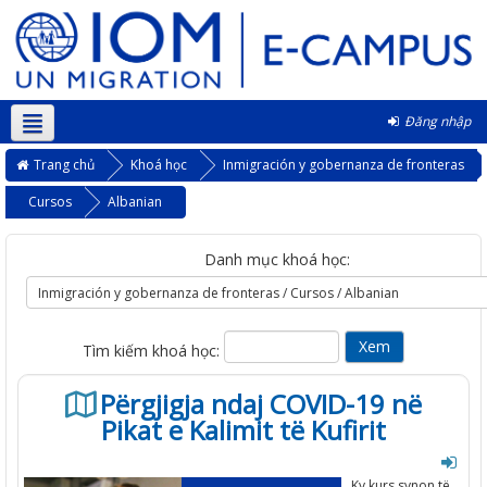
Đăng nhập
Vietnamese ‎(vi)‎
Trang chủ
Khoá học
Inmigración y gobernanza de fronteras
Cursos
Albanian
Danh mục khoá học:
Tìm kiếm khoá học:
Përgjigja ndaj COVID-19 në
Pikat e Kalimit të Kufirit
Ky kurs synon të