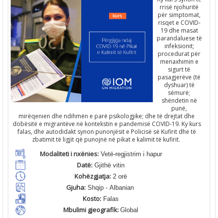
rrisë njohuritë
për simptomat,
risqet e COVID-
19 dhe masat
parandaluese të
infeksionit;
procedurat për
menaxhimin e
sigurt të
pasagjerëve (të
dyshuar) të
sëmurë;
shëndetin në
punë,
mirëqenien dhe ndihmën e parë psikologjike; dhe të drejtat dhe
dobësitë e migrantëve në kontekstin e pandemisë COVID-19. Ky kurs
falas, dhe autodidakt synon punonjësit e Policisë së Kufirit dhe të
zbatimit të ligjit që punojnë në pikat e kalimit të kufirit.
Modaliteti i nxënies:
Vetë-regjistrim i hapur
Datë:
Gjithë vitin
Kohëzgjatja:
2 orë
Gjuha:
Shqip - Albanian
Kosto:
Falas
Mbulimi gjeografik:
Global