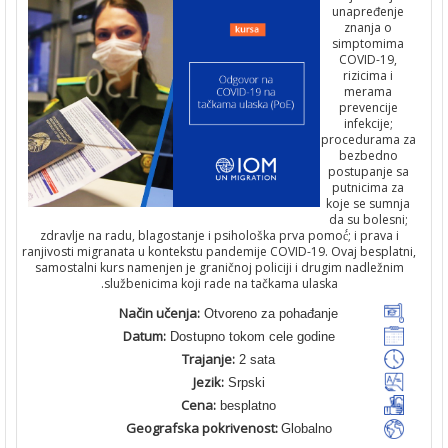
unapređenj
znanja o
simptomim
COVID-19,
rizicima i
merama
prevencije
infekcije;
procedurama
bezbedno
postupanje 
putnicima z
koje se sumn
da su bolesn
zdravlje na radu, blagostanje i psihološka prva pomoć́; i prava 
ranjivosti migranata u kontekstu pandemije COVID-19. Ovaj bespla
samostalni kurs namenjen je graničnoj policiji i drugim nadležni
službenicima koji rade na tačkama ulaska.
Način učenja:
Otvoreno za pohađanje
Datum:
Dostupno tokom cele godine
Trajanje:
2 sata
Jezik:
Srpski
Cena:
besplatno
Geografska pokrivenost:
Globalno