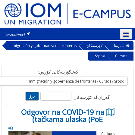
چوونەژوورەوە
‎(ck
ه‌تا
کۆرسەکان
Inmigración y gobernanza de fronteras
Srpski
Cu
کەتیگۆرییەکانی کۆرس:
گه‌ڕان له‌ کۆرسه‌کان:
Odgovor na COVID-19 na
tačkama ulaska (PoE)
Cilj kursa j