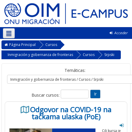
Acceder
Español - Internacional ‎(es)‎
Página Principal
Cursos
Inmigración y gobernanza de fronteras
Cursos
Srpski
Temáticas:
Buscar cursos:
Odgovor na COVID-19 na
tačkama ulaska (PoE)
Cilj kursa je