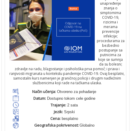
unapređenje
znanja o
simptomima
COVID-19,
rizicima i
merama
prevencije
infekcije;
procedurama za
bezbedno
postupanje sa
putnicima za
koje se sumnja
da su bolesni;
zdravlje na radu, blagostanje i psihološka prva pomoć́; i prava i
ranjivosti migranata u kontekstu pandemije COVID-19. Ovaj besplatni,
samostalni kurs namenjen je graničnoj policiji i drugim nadležnim
službenicima koji rade na tačkama ulaska.
Način učenja:
Otvoreno za pohađanje
Datum:
Dostupno tokom cele godine
Trajanje:
2 sata
Jezik:
Srpski
Cena:
besplatno
Geografska pokrivenost:
Globalno