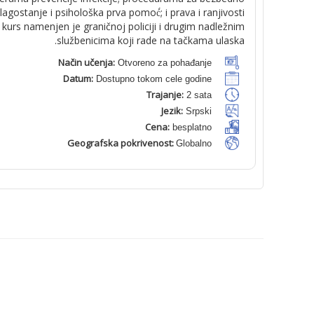
gostanje i psihološka prva pomoć́; i prava i ranjivosti
urs namenjen je graničnoj policiji i drugim nadležnim
službenicima koji rade na tačkama ulaska.
Način učenja:
Otvoreno za pohađanje
Datum:
Dostupno tokom cele godine
Trajanje:
2 sata
Jezik:
Srpski
Cena:
besplatno
Geografska pokrivenost:
Globalno