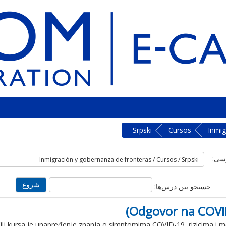
Srpski
Cursos
Inmig
سی:
جستجو بین درس‌ها:
Odgovor na COVID
ilj kursa je unapređenje znanja o simptomima COVID-19, rizicima i 