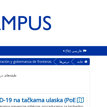
فارسی ‎(fa)‎
خانه
درس‌ها
ración y gobernanza de fronteras
طبقه‌های در
-19 na tačkama ulaska (PoE)
merama prevencije infekcije; procedurama za bezbedno