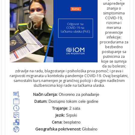
unapređenje
znanja o
simptomima
COVID-19,
rizicima i
merama
prevencije
infekcije;
procedurama za
bezbedno
postupanje sa
putnicima za
koje se sumnja
da su bolesni;
zdravlje na radu, blagostanje i psihološka prva pomoć́; i prava i
ranjivosti migranata u kontekstu pandemije COVID-19. Ovaj besplatni,
samostalni kurs namenjen je graničnoj policiji i drugim nadležnim
službenicima koji rade na tačkama ulaska.
Način učenja:
Otvoreno za pohađanje
Datum:
Dostupno tokom cele godine
Trajanje:
2 sata
Jezik:
Srpski
Cena:
besplatno
Geografska pokrivenost:
Globalno