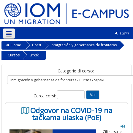
Login
Italiano ‎(it)‎
Home
Corsi
Inmigración y gobernanza de fronteras
Cursos
Srpski
Categorie di corso:
Cerca corsi:
Odgovor na COVID-19 na
tačkama ulaska (PoE)
Cilj kursa je