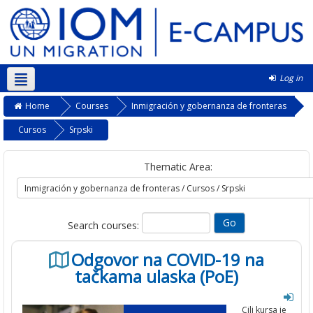
Log in
Kurmanji ‎(kmr)‎
Home
Courses
Inmigración y gobernanza de fronteras
Cursos
Srpski
Thematic Area:
Search courses:
Odgovor na COVID-19 na
tačkama ulaska (PoE)
Cilj kursa je