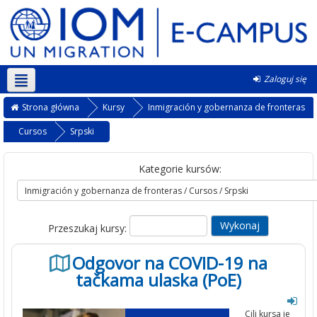
Zaloguj się
Polski ‎(pl)‎
Strona główna
Kursy
Inmigración y gobernanza de fronteras
Cursos
Srpski
Kategorie kursów:
Przeszukaj kursy:
Odgovor na COVID-19 na
tačkama ulaska (PoE)
Cilj kursa je