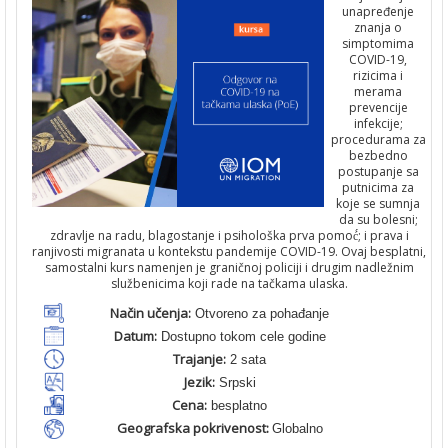
unapređenje
znanja o
simptomima
COVID-19,
rizicima i
merama
prevencije
infekcije;
procedurama za
bezbedno
postupanje sa
putnicima za
koje se sumnja
da su bolesni;
zdravlje na radu, blagostanje i psihološka prva pomoć́; i prava i
ranjivosti migranata u kontekstu pandemije COVID-19. Ovaj besplatni,
samostalni kurs namenjen je graničnoj policiji i drugim nadležnim
službenicima koji rade na tačkama ulaska.
Način učenja:
Otvoreno za pohađanje
Datum:
Dostupno tokom cele godine
Trajanje:
2 sata
Jezik:
Srpski
Cena:
besplatno
Geografska pokrivenost:
Globalno