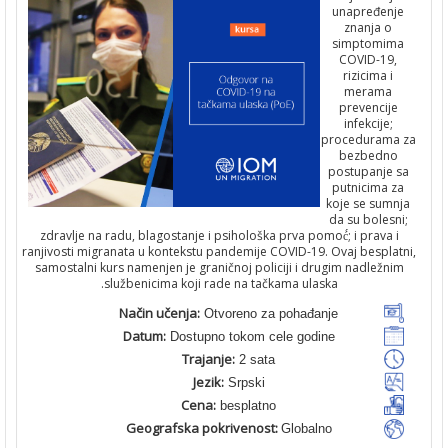
unapređenj
znanja o
simptomim
COVID-19,
rizicima i
merama
prevencije
infekcije;
procedurama
bezbedno
postupanje 
putnicima z
koje se sumn
da su bolesn
zdravlje na radu, blagostanje i psihološka prva pomoć́; i prava 
ranjivosti migranata u kontekstu pandemije COVID-19. Ovaj bespla
samostalni kurs namenjen je graničnoj policiji i drugim nadležni
službenicima koji rade na tačkama ulaska.
Način učenja:
Otvoreno za pohađanje
Datum:
Dostupno tokom cele godine
Trajanje:
2 sata
Jezik:
Srpski
Cena:
besplatno
Geografska pokrivenost:
Globalno