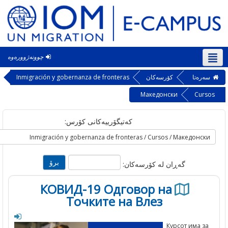
چوونەژوورەوە
‎(ck
ه‌تا
کۆرسەکان
Inmigración y gobernanza de fronteras
Македонски
Cu
کەتیگۆرییەکانی کۆرس:
گه‌ڕان له‌ کۆرسه‌کان:
КОВИД-19 Одговор на
Точките на Влез
Курсот има 