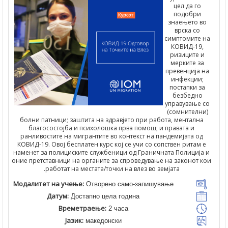
цел да го
подобри
знаењето 
врска со
симптомите
КОВИД-19
ризиците 
мерките з
превенција 
инфекции
постапки з
безбедно
управување
(сомнителн
болни патници; заштита на здравјето при работа, менталн
благосостојба и психолошка прва помош; и правата и
ранливостите на мигрантите во контекст на пандемијата о
КОВИД-19. Овој бесплатен курс кој се учи со сопствен ритам
наменет за полициските службеници од Граничната Полициј
оние претставници на органите за спроведување на законот 
работат на местата/точки на влез во земјата.
Модалитет на учење:
Отворено само-запишување
Датум:
Достапно цела година
Времетраење:
2 часа
Јазик:
македонски