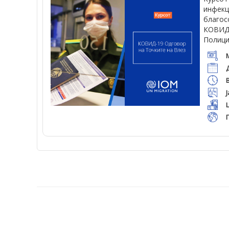
инфекц
благос
КОВИД-
Полици
Ј