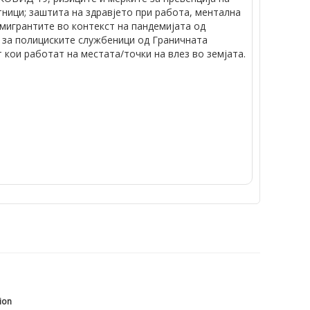
ници; заштита на здравјето при работа, ментална
мигрантите во контекст на пандемијата од
т за полициските службеници од Граничната
 кои работат на местата/точки на влез во земјата.
tion