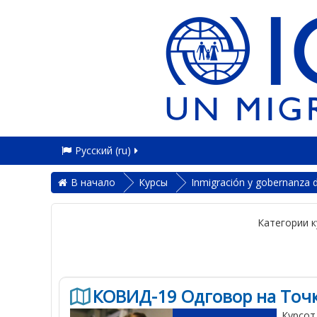
Русский ‎(ru)‎
В начало
Курсы
Inmigración y gobernanza d
Категории к
КОВИД-19 Одговор на Точк
Курсот