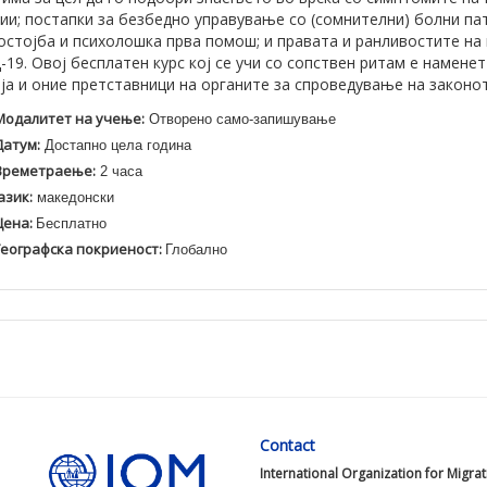
ии; постапки за безбедно управување со (сомнителни) болни пат
остојба и психолошка прва помош; и правата и ранливостите на 
19. Овој бесплатен курс кој се учи со сопствен ритам е намене
ја и оние претставници на органите за спроведување на законот
Модалитет на учење:
Отворено само-запишување
Датум:
Достапно цела година
Времетраење:
2 часа
азик:
македонски
Цена:
Бесплатно
Географска покриеност:
Глобално
Contact
International Organization for Migra