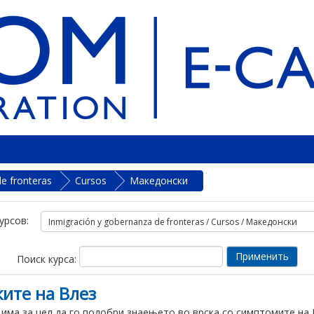
e fronteras
Cursos
Македонски
урсов:
Поиск курса:
ите на Влез
 има за цел да го подобри знаењето во врска со симптомите на 