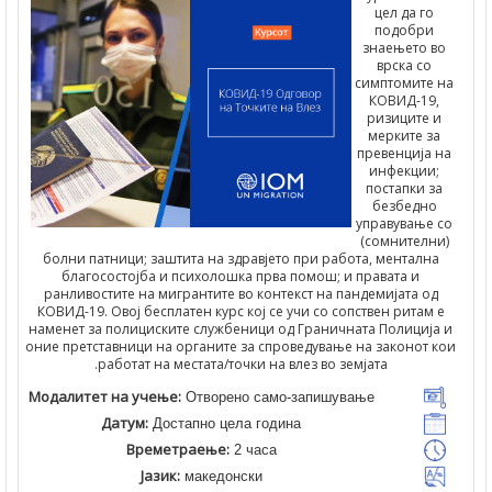
цел да го
подобри
знаењето 
врска со
симптомите
КОВИД-19
ризиците 
мерките з
превенција 
инфекции
постапки з
безбедно
управување
(сомнителн
болни патници; заштита на здравјето при работа, менталн
благосостојба и психолошка прва помош; и правата и
ранливостите на мигрантите во контекст на пандемијата о
КОВИД-19. Овој бесплатен курс кој се учи со сопствен ритам
наменет за полициските службеници од Граничната Полициј
оние претставници на органите за спроведување на законот 
работат на местата/точки на влез во земјата.
Модалитет на учење:
Отворено само-запишување
Датум:
Достапно цела година
Времетраење:
2 часа
Јазик:
македонски