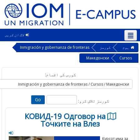
لاگ ان کریں
‎
کورسز
Inmigración y gobernanza de fronteras
Македонски
Cu
کورس کی اقسام:
کورسز تلاش کرو:
КОВИД-19 Одговор на
Точките на Влез
Курсот има 