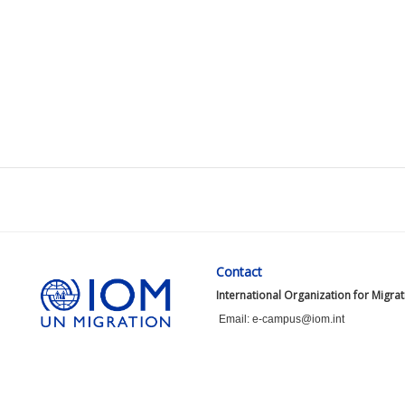
Contact
International Organization for Migra
Email: e-campus@iom.int