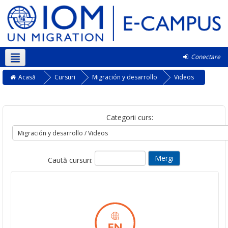
Conectare
Română ‎(ro)‎
Acasă
Cursuri
Migración y desarrollo
Videos
Categorii curs:
Caută cursuri: