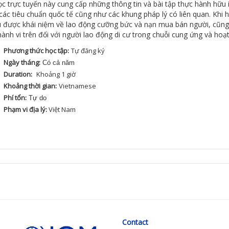
ọc
trực
tuyến
này
cung
cấp
những
thông
tin
và
bài
tập
thực
hành
hữu
các
t
iêu
chuẩn
quốc
tế
cũng
như
các
khung
pháp
lý
có
liên
quan
. Khi
u
được
khái
niệm
về
lao
động
cưỡng
bức
và
nạn
mu
a
bán
người
,
cũng
hành
vi
trên
đối
với
người
lao
động
di
cư
trong
chuỗi
cung
ứng
và
hoạ
Phương thức học tập:
Tự
đăng
ký
Ngày tháng:
Có cả năm
Duration:
Khoảng
1
giờ
Khoảng thời gian:
Vietnamese
Phí tổn:
Tự do
Phạm vi địa lý:
Việt
Nam
Contact