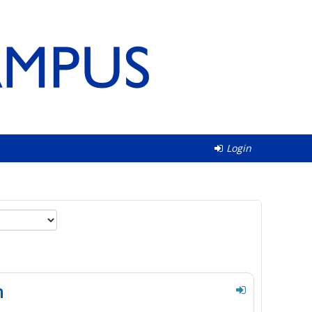
Login
m