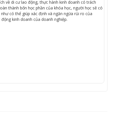
ích
về
di
cư
lao
động
,
thực
hành
kinh
doanh
có
trách
hoàn
thành
bốn
học
phần
của
khóa
học
,
người
học
sẽ
có
như
có
thể
giúp
xác
định
và
ngăn
ngừa
rủi
ro
của
t
động
kinh
doanh
của
doanh
nghiệp
.