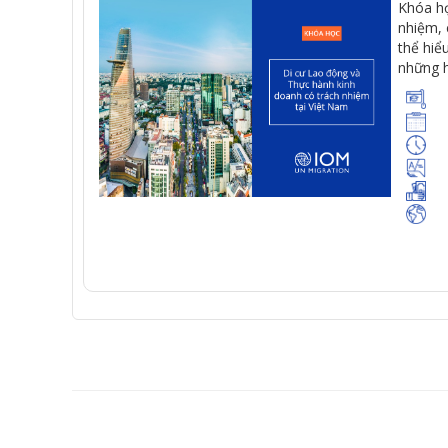
Khóa
h
nhiệm
,
thể
hiể
những