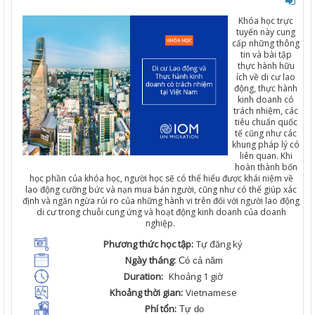
Khóa
học
trực
tuyến
này
cung
cấp
những
thông
tin
và
bài
tập
thực
hành
hữu
ích
về
di
cư
lao
động
,
thực
hành
kinh
doanh
có
trách
nhiệm
,
các
t
iêu
chuẩn
quốc
tế
cũng
như
các
khung
pháp
lý
có
liên
quan
. Khi
hoàn
thành
bốn
học
phần
của
khóa
học
,
người
học
sẽ
có
thể
hiểu
được
khái
niệm
về
lao
động
cưỡng
bức
và
nạn
mu
a
bán
người
,
cũng
như
có
thể
giúp
xác
định
và
ngăn
ngừa
rủi
ro
của
những
hành
vi
trên
đối
với
người
lao
động
di
cư
trong
chuỗi
cung
ứng
và
hoạt
động
kinh
doanh
của
doanh
nghiệp
.
Phương thức học tập:
Tự
đăng
ký
Ngày tháng:
Có cả năm
Duration:
Khoảng
1
giờ
Khoảng thời gian:
Vietnamese
Phí tổn:
Tự do