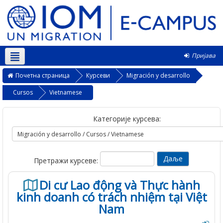
Пријава
Српски ‎(sr_cr)‎
Почетна страница
Курсеви
Migración y desarrollo
Cursos
Vietnamese
Категорије курсева:
Претражи курсеве:
Di cư Lao động và Thực hành
kinh doanh có trách nhiệm tại Việt
Nam