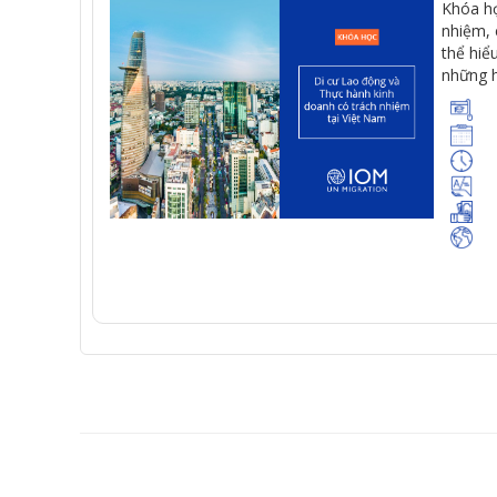
Khóa
h
nhiệm
,
thể
hiể
những