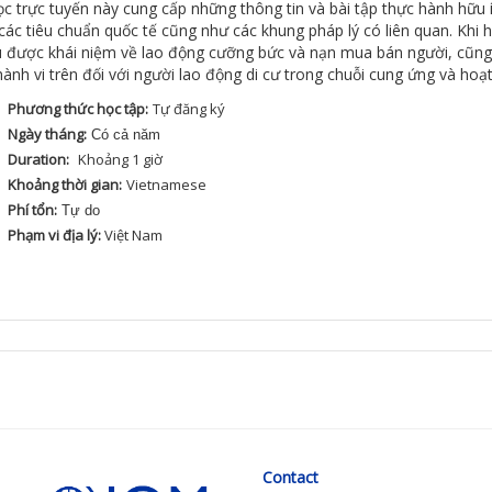
ọc
trực
tuyến
này
cung
cấp
những
thông
tin
và
bài
tập
thực
hành
hữu
các
t
iêu
chuẩn
quốc
tế
cũng
như
các
khung
pháp
lý
có
liên
quan
. Khi
u
được
khái
niệm
về
lao
động
cưỡng
bức
và
nạn
mu
a
bán
người
,
cũng
hành
vi
trên
đối
với
người
lao
động
di
cư
trong
chuỗi
cung
ứng
và
hoạ
Phương thức học tập:
Tự
đăng
ký
Ngày tháng:
Có cả năm
Duration:
Khoảng
1
giờ
Khoảng thời gian:
Vietnamese
Phí tổn:
Tự do
Phạm vi địa lý:
Việt
Nam
Contact