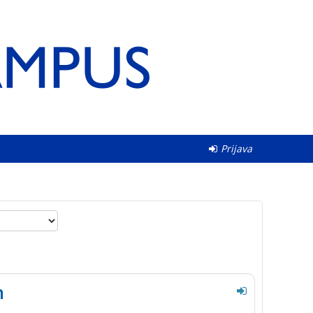
Prijava
m