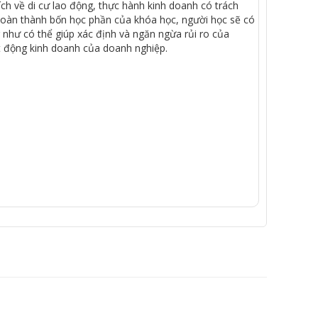
ích
về
di
cư
lao
động
,
thực
hành
kinh
doanh
có
trách
hoàn
thành
bốn
học
phần
của
khóa
học
,
người
học
sẽ
có
như
có
thể
giúp
xác
định
và
ngăn
ngừa
rủi
ro
của
t
động
kinh
doanh
của
doanh
nghiệp
.