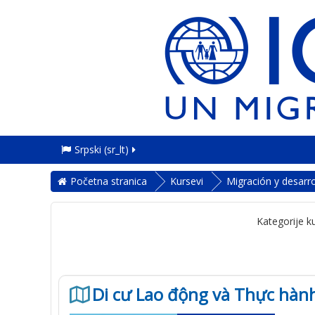
Srpski ‎(sr_lt)‎
Početna stranica
Kursevi
Migración y desarro
Kategorije k
Di cư Lao động và Thực hành