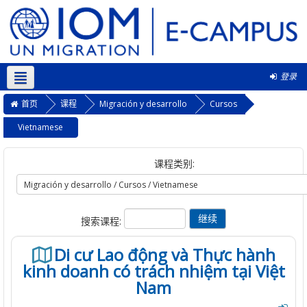
登录
简体中文 ‎(zh_cn)‎
首页
课程
Migración y desarrollo
Cursos
Vietnamese
课程类别:
搜索课程:
Di cư Lao động và Thực hành
kinh doanh có trách nhiệm tại Việt
Nam