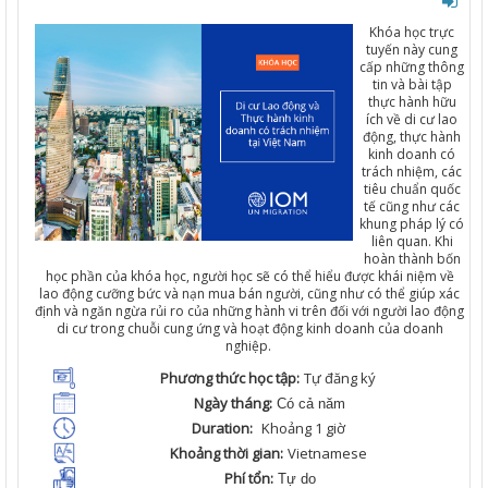
Khóa
học
trực
tuyến
này
cung
cấp
những
thông
tin
và
bài
tập
thực
hành
hữu
ích
về
di
cư
lao
động
,
thực
hành
kinh
doanh
có
trách
nhiệm
,
các
t
iêu
chuẩn
quốc
tế
cũng
như
các
khung
pháp
lý
có
liên
quan
. Khi
hoàn
thành
bốn
học
phần
của
khóa
học
,
người
học
sẽ
có
thể
hiểu
được
khái
niệm
về
lao
động
cưỡng
bức
và
nạn
mu
a
bán
người
,
cũng
như
có
thể
giúp
xác
định
và
ngăn
ngừa
rủi
ro
của
những
hành
vi
trên
đối
với
người
lao
động
di
cư
trong
chuỗi
cung
ứng
và
hoạt
động
kinh
doanh
của
doanh
nghiệp
.
Phương thức học tập:
Tự
đăng
ký
Ngày tháng:
Có cả năm
Duration:
Khoảng
1
giờ
Khoảng thời gian:
Vietnamese
Phí tổn:
Tự do