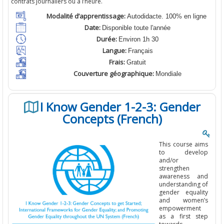
contrats
journaliers
ou
à
l’heure
.
Modalité d’apprentissage:
Autodidacte. 100% en ligne
Date:
Disponible toute l'année
Durée:
Environ 1h 30
Langue:
Français
Frais:
Gratuit
Couverture géographique:
Mondiale
I Know Gender 1-2-3: Gender
Concepts (French)
This course aims
to develop
and/or
strengthen
awareness and
understanding of
gender equality
and women’s
empowerment
as a first step