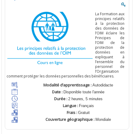
La
Formation
aux
principes
relatifs
à la
protection
des
données
de
l’OIM
éclaire
les
Principes
de
l’OIM
de la
protection
de
données
en
expliquant
à
l’ensemble
du
personnel
de
l’Organisation
comment
protéger
les
données
personnelles
des
bénéficiaires
.
Modalité d’apprentissage :
Autodidacte
Date :
Disponible toute l'année
Durée :
2 heures, 5 minutes
Langue :
Français
Frais :
Gratuit
Couverture géographique :
Mondiale