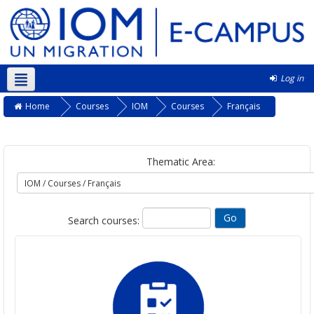
Log in
English ‎(en)‎
Home
Courses
IOM
Courses
Français
Thematic Area:
Search courses: