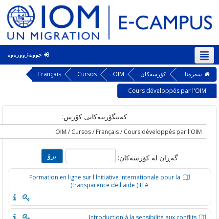
چوونەژوورەوە
‎(ck
ه‌تا
کۆرسەکان
OIM
Cursos
Français
Cours développés par l
کەتیگۆرییەکانی کۆرس:
گه‌ڕان له‌ کۆرسه‌کان:
Formation en ligne sur l'lnitiative internationale pour la
transparence de l'aide (IITA)
Introduction à la sensibilité aux conflit