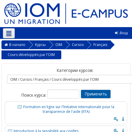
Вход
Русский ‎(ru)‎
В начало
Курсы
OIM
Cursos
Français
Cours développés par l'OIM
Категории курсов:
Поиск курса:
Formation en ligne sur l'lnitiative internationale pour la
transparence de l'aide (IITA)
Introduction à la sensibilité aux conflits