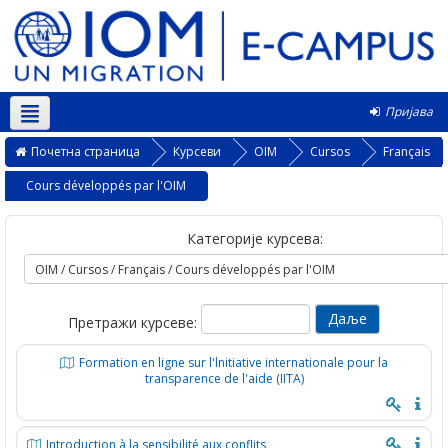
Пријава
Српски ‎(sr_cr)‎
Почетна страница
Курсеви
OIM
Cursos
Français
Cours développés par l'OIM
Категорије курсева:
Претражи курсеве:
Formation en ligne sur l'lnitiative internationale pour la
transparence de l'aide (IITA)
Introduction à la sensibilité aux conflits