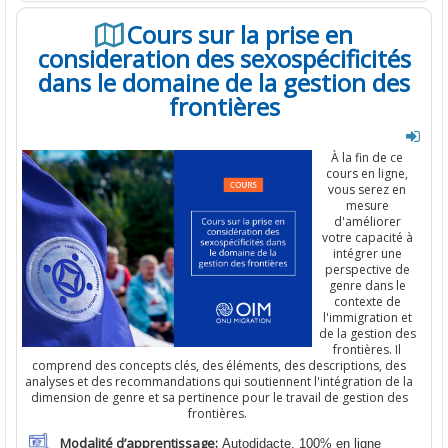
Cours sur la prise en
consideration des sexospécificités
dans le domaine de la gestion des
frontières
À
la fin
de ce
cours
en
ligne
,
vous
serez
en
mesure
d'améliorer
votre
capacité à
intégrer
une
perspective
de
genre
dans
le
contexte
de
l'immigration
et
de la
gestion
des
frontières
.
Il
comprend
des
concepts
clés
, des
éléments
, des
descriptions
, des
analyses
et des
recommandations
qui
soutiennent
l'intégration
de la
dimension
de
genre
et
sa
pertinence
pour
le
travail
de
gestion
des
frontières
.
Modalité d’apprentissage:
Autodidacte. 100% en ligne