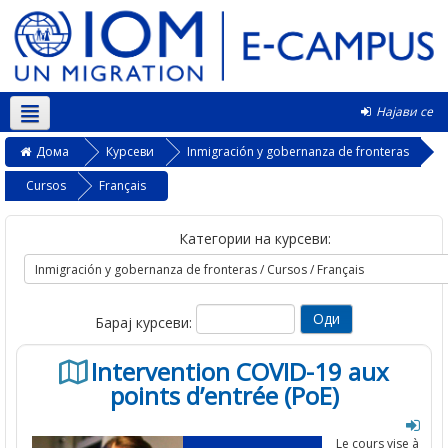
Најави се
Македонски ‎(mk)‎
Дома
Курсеви
Inmigración y gobernanza de fronteras
Cursos
Français
Категории на курсеви:
Барај курсеви:
Intervention COVID-19 aux
points d’entrée (PoE)
Le cours vise à