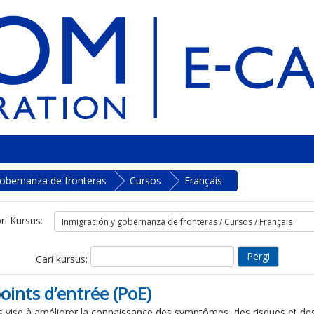
gobernanza de fronteras
Cursos
Français
ri Kursus:
Cari kursus:
oints d’entrée (PoE)
s vise à améliorer la connaissance des symptômes, des risques et des