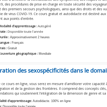
9, des procédures de prise en charge en toute sécurité des voyageurs
et des premiers secours psychologiques, ainsi que des droits et des vu
 de virus COVID-19. Ce cours gratuit et autodidacte est destiné aux a
ant aux points d'entrée.
Modalité d’apprentissage :
Autogéré
ate :
Disponible toute l'année
Durée
:
Approximativement 2 heures
Langue
:
Français
Frais
:
Gratuit
Couverture géographique :
Mondiale
ration des sexospécificités dans le domai
 ce
cours
en
ligne
,
vous
serez
en mesure
d'améliorer
votre
capacité 
gration
et de la
gestion
des
frontières
.
Il
comprend
des
concepts
clés
ndations
qui
soutiennent
l'intégration
de la
dimension
de
genre
et
sa
alité d’apprentissage:
Autodidacte. 100% en ligne
e:
Disponible toute l’année