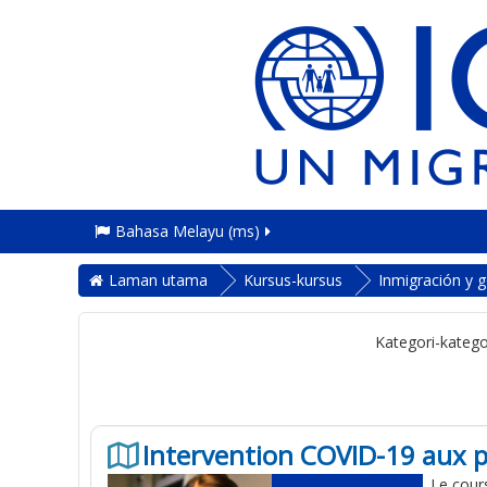
Bahasa Melayu ‎(ms)‎
Laman utama
Kursus-kursus
Inmigración y 
Kategori-katego
Intervention COVID-19 aux p
Le cour