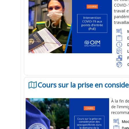
COVID-1
travail 
pandémie
travaill
D
Cours sur la prise en conside
À
la fin
de
de
l'immi
recomma
Mod
Dat