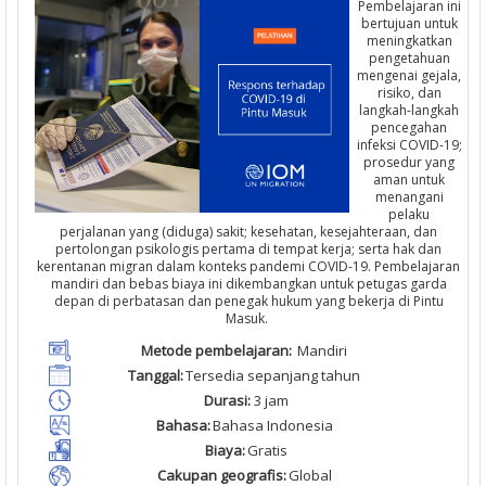
Pembelajaran ini
bertujuan untuk
meningkatkan
pengetahuan
mengenai gejala,
risiko, dan
langkah-langkah
pencegahan
infeksi COVID-19;
prosedur yang
aman untuk
menangani
pelaku
perjalanan yang (diduga) sakit; kesehatan, kesejahteraan, dan
pertolongan psikologis pertama di tempat kerja; serta hak dan
kerentanan migran dalam konteks pandemi COVID-19. Pembelajaran
mandiri dan bebas biaya ini dikembangkan untuk petugas garda
depan di perbatasan dan penegak hukum yang bekerja di Pintu
Masuk.
M
etode
pembelajaran
:
Mandiri
Tanggal
:
T
ersedia
sepanjang
tahun
Durasi
:
3
jam
Bahasa:
Bahasa Indonesia
Biaya
:
Gratis
Cakupan
geografis
:
Global