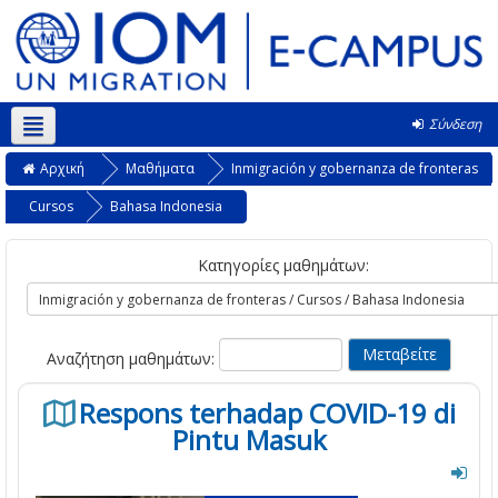
Σύνδεση
Ελληνικά ‎(el)‎
Αρχική
Μαθήματα
Inmigración y gobernanza de fronteras
Cursos
Bahasa Indonesia
Κατηγορίες μαθημάτων:
Αναζήτηση μαθημάτων:
Respons terhadap COVID-19 di
Pintu Masuk