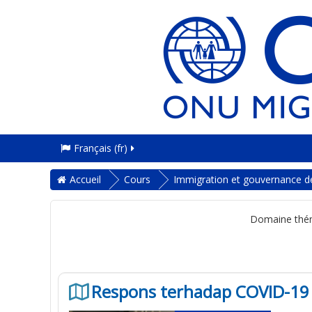
Français ‎(fr)‎
Accueil
Cours
Immigration et gouvernance de
Domaine thé
Respons terhadap COVID-19 