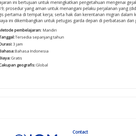
jaran ini bertujuan untuk meningkatkan pengetahuan mengenai gejala
9; prosedur yang aman untuk menangani pelaku perjalanan yang (didu
gis pertama di tempat kerja; serta hak dan kerentanan migran dala
iaya ini dikembangkan untuk petugas garda depan di perbatasan dan
M
etode
pembelajaran
:
Mandiri
Tanggal
:
T
ersedia
sepanjang
tahun
Durasi
:
3
jam
Bahasa:
Bahasa Indonesia
Biaya
:
Gratis
Cakupan
geografis
:
Global
Contact