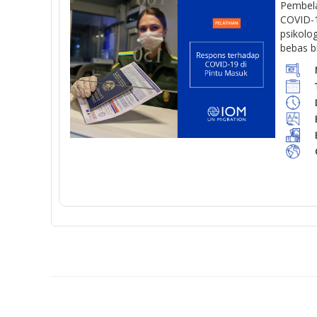
Pembela
COVID-1
psikolo
bebas b