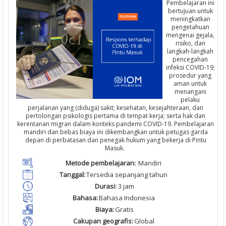
Pembelajaran ini
bertujuan untuk
meningkatkan
pengetahuan
mengenai gejala,
risiko, dan
langkah-langkah
pencegahan
infeksi COVID-19;
prosedur yang
aman untuk
menangani
pelaku
perjalanan yang (diduga) sakit; kesehatan, kesejahteraan, dan
pertolongan psikologis pertama di tempat kerja; serta hak dan
kerentanan migran dalam konteks pandemi COVID-19. Pembelajaran
mandiri dan bebas biaya ini dikembangkan untuk petugas garda
depan di perbatasan dan penegak hukum yang bekerja di Pintu
Masuk.
M
etode
pembelajaran
:
Mandiri
Tanggal
:
T
ersedia
sepanjang
tahun
Durasi
:
3
jam
Bahasa:
Bahasa Indonesia
Biaya
:
Gratis
Cakupan
geografis
:
Global