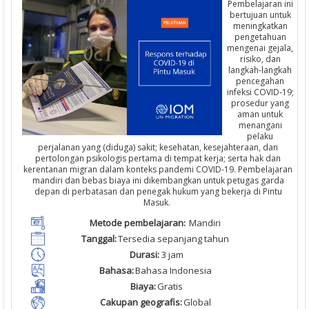
Pembelajaran ini
bertujuan untuk
meningkatkan
pengetahuan
mengenai gejala,
risiko, dan
langkah-langkah
pencegahan
infeksi COVID-19;
prosedur yang
aman untuk
menangani
pelaku
perjalanan yang (diduga) sakit; kesehatan, kesejahteraan, dan
pertolongan psikologis pertama di tempat kerja; serta hak dan
kerentanan migran dalam konteks pandemi COVID-19. Pembelajaran
mandiri dan bebas biaya ini dikembangkan untuk petugas garda
depan di perbatasan dan penegak hukum yang bekerja di Pintu
Masuk.
M
etode
pembelajaran
:
Mandiri
Tanggal
:
T
ersedia
sepanjang
tahun
Durasi
:
3
jam
Bahasa:
Bahasa Indonesia
Biaya
:
Gratis
Cakupan
geografis
:
Global