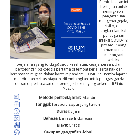
Pembelajaran ini
bertujuan untuk
meningkatkan
pengetahuan
mengenai gejala,
risiko, dan
langkah-langkah
pencegahan
infeksi COVID-19;
prosedur yang
aman untuk
menangani
pelaku
perjalanan yang (diduga) sakit; kesehatan, kesejahteraan, dan
pertolongan psikologis pertama di tempat kerja; serta hak dan
kerentanan migran dalam konteks pandemi COVID-19. Pembelajaran
mandiri dan bebas biaya ini dikembangkan untuk petugas garda
depan di perbatasan dan penegak hukum yang bekerja di Pintu
Masuk.
M
etode
pembelajaran
:
Mandiri
Tanggal
:
T
ersedia
sepanjang
tahun
Durasi
:
3
jam
Bahasa:
Bahasa Indonesia
Biaya
:
Gratis
Cakupan
geografis
:
Global