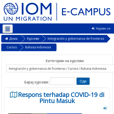
Најави се
Македонски ‎(mk)‎
Дома
Курсеви
Inmigración y gobernanza de fronteras
Cursos
Bahasa Indonesia
Категории на курсеви:
Барај курсеви:
Respons terhadap COVID-19 di
Pintu Masuk