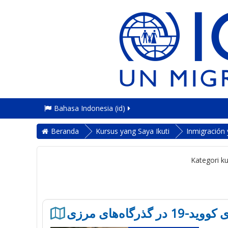
Bahasa Indonesia ‎(id)‎
Beranda
Kursus yang Saya Ikuti
Inmigración 
Kategori ku
 گذرگاه‌های مرزی