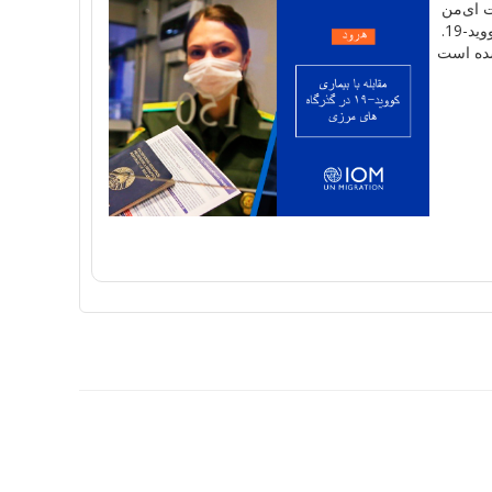
ا
ی
من
د-19.
ه است