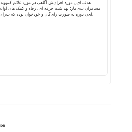
هدف
ا
ی
ن
دوره
افزا
ی
ش
آ
گاهی
در مورد علائم
ک
ووید-19
مسافران
ب
ی
مار
؛
بهداشت
حرفه
ا
ی
،
رفاه و
کمک
ها
ی
اول
ی
.
ا
ی
ن
دوره
به صورت
را
ی
گان
و
خود
خوان
بوده
که
ب
را
ی
tion