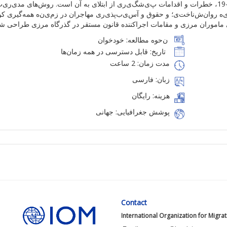
، خطرات و
اقدامات
پ
ی
شگ
ی
ر
ی
از
ا
بتلای
به آن
است. روش
ها
ی
مد
ی
ر
ی
ت
ه
روان
‌ش
ناخت
ی
؛
و حقوق
و
آس
ی
ب
پذ
ی
ر
ی
مهاجران در
زم
ی
ن
ه
همه‌گیری
کووی
ماموران
مرز
ی
و مقامات
اجراکننده
قانون
مستقر
در
گذرگاه
مرزی
طراحی
شد
ن
حوه مطالعه:
خودخوان
تاریخ
:
قابل
دسترسی
د
ر همه
زمان‌ها
مدت زمان: 2 ساعت
زبان: فارسی
هزینه: رایگان
پوشش جغرافیایی: جهانی
Contact
International Organization for Migra