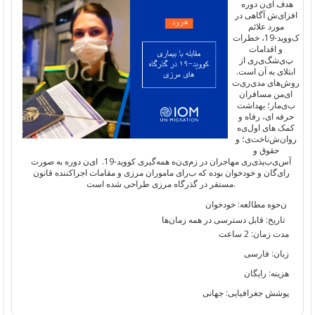
هدف
ا
ی
ن
دوره
افزا
ی
ش
آ
گاهی
در
مورد علائم
ک
ووید-19
، خطرات
و
اقدامات
پ
ی
شگ
ی
ر
ی
از
ا
بتلای
به آن
است.
روش
ها
ی
مد
ی
ر
ی
ت
ا
ی
من
مسافران
ب
ی
مار
؛
بهداشت
حرفه
ا
ی
،
رفاه و
کمک
ها
ی
اول
ی
ه
روان
‌ش
ناخت
ی
؛
و
حقوق
و
آس
ی
ب
پذ
ی
ر
ی
مهاجران در
زم
ی
ن
ه
همه‌گیری
کووید-19.
ا
ی
ن
دوره
به صورت
را
ی
گان
و
خود
خوان
بوده
که
ب
را
ی
ماموران
مرز
ی
و مقامات
اجراکننده
قانون
.
مستقر
در
گذرگاه
مرزی
طراحی
شده است
ن
حوه مطالعه:
خودخوان
تاریخ
:
قابل
دسترسی
د
ر همه
زمان‌ها
مدت زمان: 2 ساعت
زبان: فارسی
هزینه: رایگان
پوشش جغرافیایی: جهانی