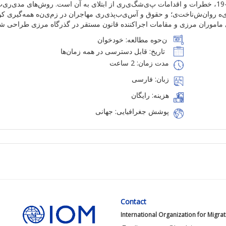
، خطرات و
اقدامات
پ
ی
شگ
ی
ر
ی
از
ا
بتلای
به آن
است. روش
ها
ی
مد
ی
ر
ی
ت
ه
روان
‌ش
ناخت
ی
؛
و حقوق
و
آس
ی
ب
پذ
ی
ر
ی
مهاجران در
زم
ی
ن
ه
همه‌گیری
کووی
ماموران
مرز
ی
و مقامات
اجراکننده
قانون
مستقر
در
گذرگاه
مرزی
طراحی
شد
ن
حوه مطالعه:
خودخوان
تاریخ
:
قابل
دسترسی
د
ر همه
زمان‌ها
مدت زمان: 2 ساعت
زبان: فارسی
هزینه: رایگان
پوشش جغرافیایی: جهانی
Contact
International Organization for Migra