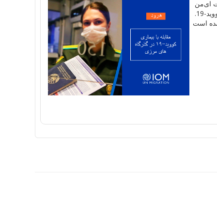
ا
ی
من
د-19.
ه است