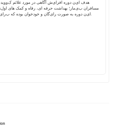
هدف
ا
ی
ن
دوره
افزا
ی
ش
آ
گاهی
در مورد علائم
ک
ووید-19
مسافران
ب
ی
مار
؛
بهداشت
حرفه
ا
ی
،
رفاه و
کمک
ها
ی
اول
ی
.
ا
ی
ن
دوره
به صورت
را
ی
گان
و
خود
خوان
بوده
که
ب
را
ی
tion