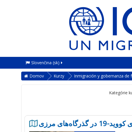
Slovenčina ‎(sk)‎
Domov
Kurzy
Inmigración y gobernanza de 
Kategórie k
 گذرگاه‌های مرزی