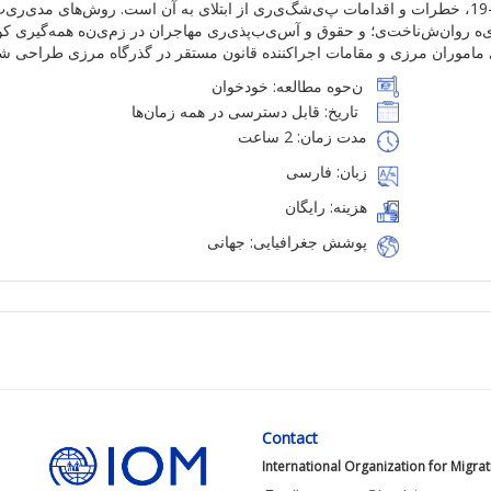
، خطرات و
اقدامات
پ
ی
شگ
ی
ر
ی
از
ا
بتلای
به آن
است. روش
ها
ی
مد
ی
ر
ی
ت
ه
روان
‌ش
ناخت
ی
؛
و حقوق
و
آس
ی
ب
پذ
ی
ر
ی
مهاجران در
زم
ی
ن
ه
همه‌گیری
کووی
ماموران
مرز
ی
و مقامات
اجراکننده
قانون
مستقر
در
گذرگاه
مرزی
طراحی
شد
ن
حوه مطالعه:
خودخوان
تاریخ
:
قابل
دسترسی
د
ر همه
زمان‌ها
مدت زمان: 2 ساعت
زبان: فارسی
هزینه: رایگان
پوشش جغرافیایی: جهانی
Contact
International Organization for Migra