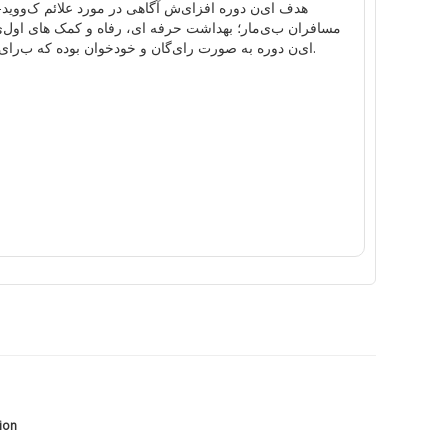
هدف
ا
ی
ن
دوره
افزا
ی
ش
آ
گاهی
در مورد علائم
ک
ووید-19
مسافران
ب
ی
مار
؛
بهداشت
حرفه
ا
ی
،
رفاه و
کمک
ها
ی
اول
ی
.
ا
ی
ن
دوره
به صورت
را
ی
گان
و
خود
خوان
بوده
که
ب
را
ی
tion