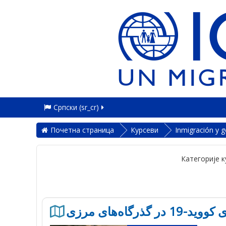
Српски ‎(sr_cr)‎
Почетна страница
Курсеви
Inmigración y 
Категорије к
 گذرگاه‌های مرزی