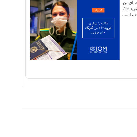
ا
ی
من
د-19.
ه است