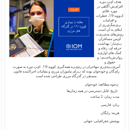
هدف
ا
ی
ن
دوره
افزا
ی
ش
آ
گاهی
در
مورد علائم
ک
ووید-19
، خطرات
و
اقدامات
پ
ی
شگ
ی
ر
ی
از
ا
بتلای
به آن
است.
روش
ها
ی
مد
ی
ر
ی
ت
ا
ی
من
مسافران
ب
ی
مار
؛
بهداشت
حرفه
ا
ی
،
رفاه و
کمک
ها
ی
اول
ی
ه
روان
‌ش
ناخت
ی
؛
و
حقوق
و
آس
ی
ب
پذ
ی
ر
ی
مهاجران در
زم
ی
ن
ه
همه‌گیری
کووید-19.
ا
ی
ن
دوره
به صورت
را
ی
گان
و
خود
خوان
بوده
که
ب
را
ی
ماموران
مرز
ی
و مقامات
اجراکننده
قانون
.
مستقر
در
گذرگاه
مرزی
طراحی
شده است
ن
حوه مطالعه:
خودخوان
تاریخ
:
قابل
دسترسی
د
ر همه
زمان‌ها
مدت زمان: 2 ساعت
زبان: فارسی
هزینه: رایگان
پوشش جغرافیایی: جهانی