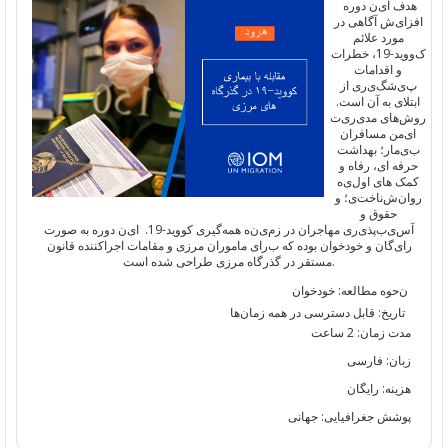
هدف
ا
ی
ن
دوره
افزا
ی
ش
آ
گاهی
در
مورد علائم
ک
ووید-19
، خطرات
و
اقدامات
پ
ی
شگ
ی
ر
ی
از
ا
بتلای
به آن
است.
روش
ها
ی
مد
ی
ر
ی
ت
ا
ی
من
مسافران
ب
ی
مار
؛
بهداشت
حرفه
ا
ی
،
رفاه و
کمک
ها
ی
اول
ی
ه
روان
‌ش
ناخت
ی
؛
و
حقوق
و
آس
ی
ب
پذ
ی
ر
ی
مهاجران در
زم
ی
ن
ه
همه‌گیری
کووید-19.
ا
ی
ن
دوره
به صورت
را
ی
گان
و
خود
خوان
بوده
که
ب
را
ی
ماموران
مرز
ی
و مقامات
اجراکننده
قانون
.
مستقر
در
گذرگاه
مرزی
طراحی
شده است
ن
حوه مطالعه:
خودخوان
تاریخ
:
قابل
دسترسی
د
ر همه
زمان‌ها
مدت زمان: 2 ساعت
زبان: فارسی
هزینه: رایگان
پوشش جغرافیایی: جهانی