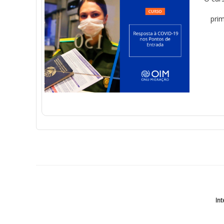
pri
Int