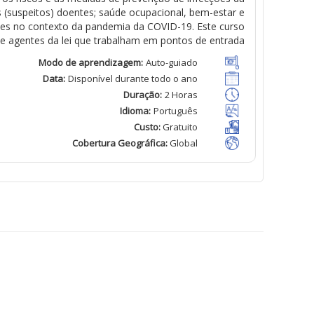
 (
suspeitos
)
doentes
;
saúde
ocupacional,
bem
-estar e
tes no contexto da pandemia da COVID-19. Es
t
e curso
e agentes da
lei
que
trabalham
em pontos de entrada.
Modo de
aprendizagem
:
Auto-guiado
Data:
Disponível
durante todo o ano
Duração
:
2 Horas
Idioma
:
Português
Custo
:
Gratuito
Cobertura Geográfica
:
Global