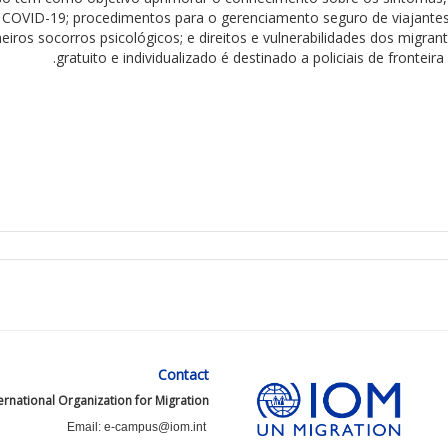
COVID-19;
procedimentos
para o
gerenciamento
seguro de viajantes
meiros
socorros psicológicos; e
direitos
e vulnerabilidades dos migran
gratuito e individualizado é destinado a
policiais
de
fronteira
Contact
ernational Organization for Migration
Email: e-campus@iom.int